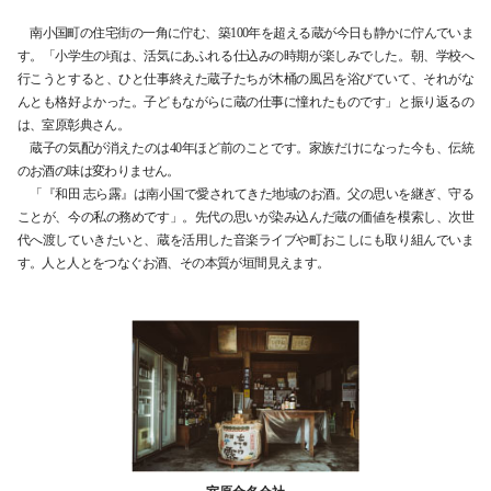
南小国町の住宅街の一角に佇む、築100年を超える蔵が今日も静かに佇んでいま
す。「小学生の頃は、活気にあふれる仕込みの時期が楽しみでした。朝、学校へ
行こうとすると、ひと仕事終えた蔵子たちが木桶の風呂を浴びていて、それがな
んとも格好よかった。子どもながらに蔵の仕事に憧れたものです」と振り返るの
は、室原彰典さん。
蔵子の気配が消えたのは40年ほど前のことです。家族だけになった今も、伝統
のお酒の味は変わりません。
「『和田 志ら露』は南小国で愛されてきた地域のお酒。父の思いを継ぎ、守る
ことが、今の私の務めです」。先代の思いが染み込んだ蔵の価値を模索し、次世
代へ渡していきたいと、蔵を活用した音楽ライブや町おこしにも取り組んでいま
す。人と人とをつなぐお酒、その本質が垣間見えます。